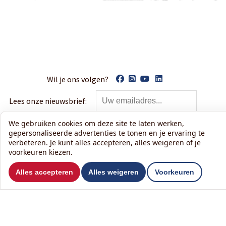
Wil je ons volgen?
Lees onze nieuwsbrief:
We gebruiken cookies om deze site te laten werken,
gepersonaliseerde advertenties te tonen en je ervaring te
verbeteren. Je kunt alles accepteren, alles weigeren of je
voorkeuren kiezen.
Contact
Alles accepteren
Alles weigeren
Voorkeuren
Kasper van Antwerpen
T
Ed Hoornikpad 28
M
06 5121 3442
3241 DD Middelharnis
E
kaspervanantwerpen@klussenier