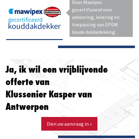
Door Mawipex
gecertificeerd voor
advisering, levering en
toepassing van EPDM
koude dakbedekking.
Ja, ik wil een vrijblijvende
offerte van
Klussenier Kasper van
Antwerpen
Dien uw aanvraag in »