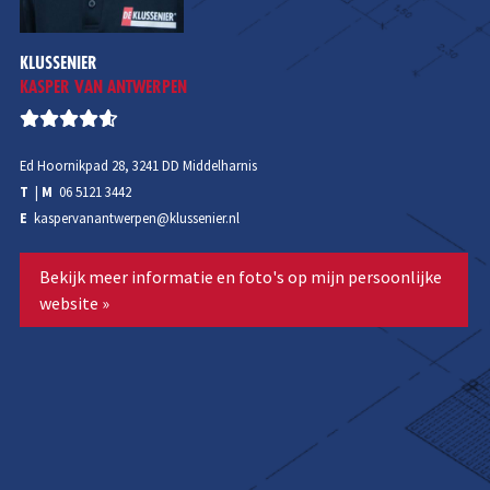
KLUSSENIER
KASPER VAN ANTWERPEN
Ed Hoornikpad 28, 3241 DD Middelharnis
T
|
M
06 5121 3442
E
kaspervanantwerpen@klussenier.nl
Bekijk meer informatie en foto's op mijn persoonlijke
website »