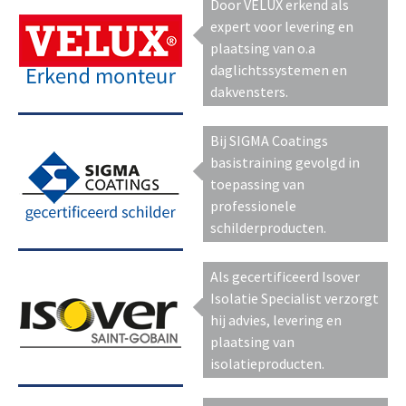
Door VELUX erkend als
expert voor levering en
plaatsing van o.a
daglichtssystemen en
dakvensters.
Bij SIGMA Coatings
basistraining gevolgd in
toepassing van
professionele
schilderproducten.
Als gecertificeerd Isover
Isolatie Specialist verzorgt
hij advies, levering en
plaatsing van
isolatieproducten.